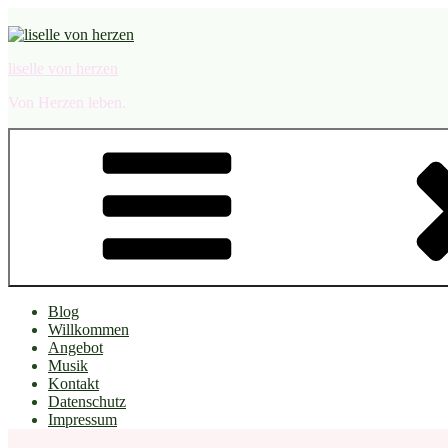
Zum
Inhalt
springen
liselle von herzen
Von Herzen leben.
Blog
Willkommen
Angebot
Musik
Kontakt
Datenschutz
Impressum