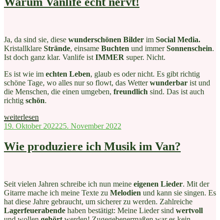
Warum Vanlife echt nervt!
Ja, da sind sie, diese
wunderschönen Bilder
im
Social Media.
Kristallklare
Strände
, einsame
Buchten
und immer
Sonnenschein
.
Ist doch ganz klar. Vanlife ist
IMMER
super. Nicht.
Es ist wie im
echten Leben
, glaub es oder nicht. Es gibt richtig
schöne Tage, wo alles nur so flowt, das Wetter
wunderbar
ist und
die Menschen, die einen umgeben,
freundlich
sind. Das ist auch
richtig
schön
.
„Warum
weiterlesen
Vanlife
Veröffentlicht
19. Oktober 2022
25. November 2022
echt
am
nervt!“
Wie produziere ich Musik im Van?
Seit vielen Jahren schreibe ich nun meine
eigenen Lieder
. Mit der
Gitarre mache ich meine Texte zu
Melodien
und kann sie singen. Es
hat diese Jahre gebraucht, um sicherer zu werden. Zahlreiche
Lagerfeuerabende
haben bestätigt: Meine Lieder sind
wertvoll
und wollen
gehört
werden! Zugegebenermaßen war es kein