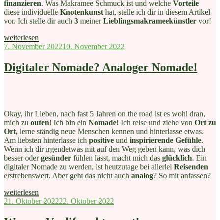
finanzieren
. Was Makramee Schmuck ist und welche
Vorteile
diese individuelle
Knotenkunst
hat, stelle ich dir in diesem Artikel
vor. Ich stelle dir auch
3
meiner
Lieblingsmakrameekünstler
vor!
„Makramee
weiterlesen
Schmuck“
Veröffentlicht
7. November 2022
10. November 2022
am
Digitaler Nomade? Analoger Nomade!
Okay, ihr Lieben, nach fast 5 Jahren on the road ist es wohl dran,
mich zu
outen
! Ich bin ein
Nomade
! Ich reise und ziehe von
Ort zu
Ort,
lerne ständig neue Menschen kennen und hinterlasse etwas.
Am liebsten hinterlasse ich
positive
und
inspirierende Gefühle
.
Wenn ich dir irgendetwas mit auf den Weg geben kann, was dich
besser oder
gesünder
fühlen lässt, macht mich das
glücklich
. Ein
digitaler Nomade zu werden, ist heutzutage bei allerlei
Reisenden
erstrebenswert. Aber geht das nicht auch
analog
? So mit anfassen?
„Digitaler
weiterlesen
Nomade?
Veröffentlicht
21. Oktober 2022
22. Oktober 2022
Analoger
am
Nomade!“