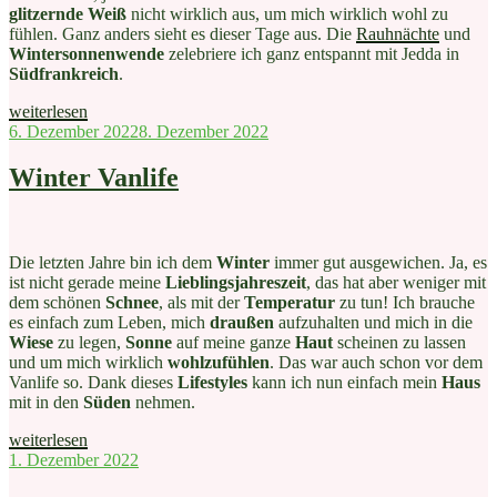
glitzernde Weiß
nicht wirklich aus, um mich wirklich wohl zu
fühlen. Ganz anders sieht es dieser Tage aus. Die
Rauhnächte
und
Wintersonnenwende
zelebriere ich ganz entspannt mit Jedda in
Südfrankreich
.
„Wieder
weiterlesen
unterwegs“
Veröffentlicht
6. Dezember 2022
8. Dezember 2022
am
Winter Vanlife
Die letzten Jahre bin ich dem
Winter
immer gut ausgewichen. Ja, es
ist nicht gerade meine
Lieblingsjahreszeit
, das hat aber weniger mit
dem schönen
Schnee
, als mit der
Temperatur
zu tun! Ich brauche
es einfach zum Leben, mich
draußen
aufzuhalten und mich in die
Wiese
zu legen,
Sonne
auf meine ganze
Haut
scheinen zu lassen
und um mich wirklich
wohlzufühlen
. Das war auch schon vor dem
Vanlife so. Dank dieses
Lifestyles
kann ich nun einfach mein
Haus
mit in den
Süden
nehmen.
„Winter
weiterlesen
Vanlife“
Veröffentlicht
1. Dezember 2022
am