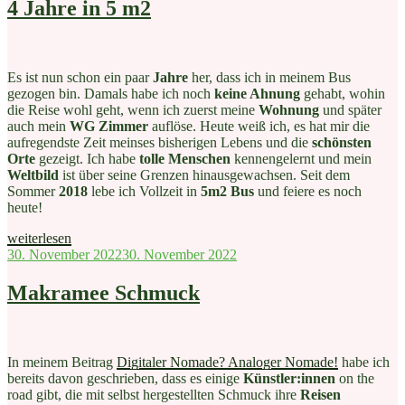
4 Jahre in 5 m2
Es ist nun schon ein paar
Jahre
her, dass ich in meinem Bus
gezogen bin. Damals habe ich noch
keine Ahnung
gehabt, wohin
die Reise wohl geht, wenn ich zuerst meine
Wohnung
und später
auch mein
WG Zimmer
auflöse. Heute weiß ich, es hat mir die
aufregendste Zeit meinses bisherigen Lebens und die
schönsten
Orte
gezeigt. Ich habe
tolle Menschen
kennengelernt und mein
Weltbild
ist über seine Grenzen hinausgewachsen. Seit dem
Sommer
2018
lebe ich Vollzeit in
5m2 Bus
und feiere es noch
heute!
„4
weiterlesen
Jahre
Veröffentlicht
30. November 2022
30. November 2022
in
am
5
Makramee Schmuck
m2“
In meinem Beitrag
Digitaler Nomade? Analoger Nomade!
habe ich
bereits davon geschrieben, dass es einige
Künstler:innen
on the
road gibt, die mit selbst hergestellten Schmuck ihre
Reisen