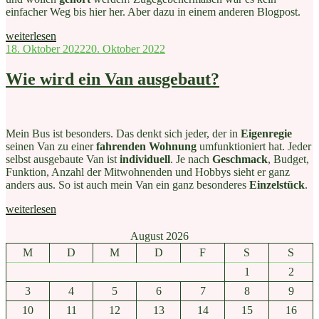
einfacher Weg bis hier her. Aber dazu in einem anderen Blogpost.
„Wie
weiterlesen
produziere
Veröffentlicht
18. Oktober 2022
20. Oktober 2022
ich
am
Musik
Wie wird ein Van ausgebaut?
im
Van?“
Mein Bus ist besonders. Das denkt sich jeder, der in
Eigenregie
seinen Van zu einer
fahrenden Wohnung
umfunktioniert hat. Jeder
selbst ausgebaute Van ist
individuell
. Je nach
Geschmack
, Budget,
Funktion, Anzahl der Mitwohnenden und Hobbys sieht er ganz
anders aus. So ist auch mein Van ein ganz besonderes
Einzelstück
.
„Wie
weiterlesen
wird
ein
August 2026
Van
M
D
M
D
F
S
S
ausgebaut?“
1
2
3
4
5
6
7
8
9
10
11
12
13
14
15
16