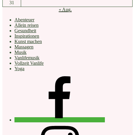
31
« Aug.
Abenteuer
Allein reisen
Gesundheit
Inspirationen
Kunst machen
Massagen
Musik
Vanlifemusik
Vollzeit Vanlife
Yoga
facebook
instagram