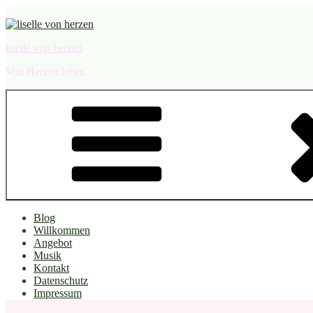
Zum
Inhalt
springen
liselle von herzen
Von Herzen leben.
Blog
Willkommen
Angebot
Musik
Kontakt
Datenschutz
Impressum