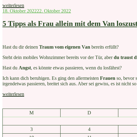
„Einsamkeit?“
weiterlesen
Veröffentlicht
18. Oktober 2022
22. Oktober 2022
am
5 Tipps als Frau allein mit dem Van loszus
Hast du dir deinen
Traum vom eigenen Van
bereits erfüllt?
Steht dein mobiles Wohnzimmer bereits vor der Tür, aber
du traust 
Hast du
Angst
, es könnte etwas passieren, wenn du losfährst?
Ich kann dich beruhigen. Es ging den allermeisten
Frauen
so, bevor 
irgendetwas passieren, breitet sich aus. Aber sei gewiss, es ist nicht
„5
weiterlesen
Tipps
als
Frau
M
D
allein
mit
dem
3
4
Van