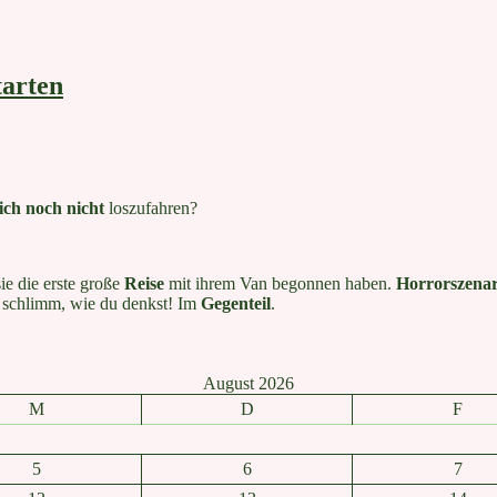
tarten
dich noch nicht
loszufahren?
sie die erste große
Reise
mit ihrem Van begonnen haben.
Horrorszena
 so schlimm, wie du denkst! Im
Gegenteil
.
August 2026
M
D
F
5
6
7