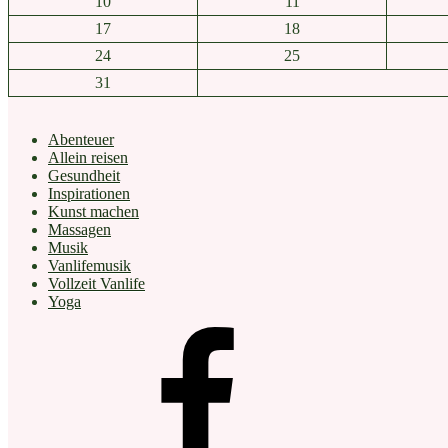
10
11
loszustarten“
17
18
24
25
31
Abenteuer
Allein reisen
Gesundheit
Inspirationen
Kunst machen
Massagen
Musik
Vanlifemusik
Vollzeit Vanlife
Yoga
facebook