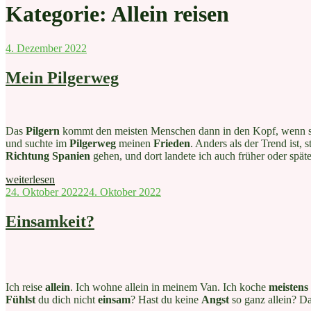
Kategorie:
Allein reisen
Veröffentlicht
4. Dezember 2022
am
Mein Pilgerweg
Das
Pilgern
kommt den meisten Menschen dann in den Kopf, wenn s
und suchte im
Pilgerweg
meinen
Frieden
. Anders als der Trend ist, 
Richtung Spanien
gehen, und dort landete ich auch früher oder spät
„Mein
weiterlesen
Pilgerweg“
Veröffentlicht
24. Oktober 2022
24. Oktober 2022
am
Einsamkeit?
Ich reise
allein
. Ich wohne allein in meinem Van. Ich koche
meistens
Fühlst
du dich nicht
einsam
? Hast du keine
Angst
so ganz allein? D