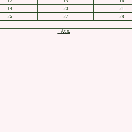
12
13
14
19
20
21
26
27
28
« Aug.