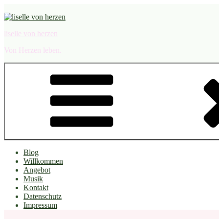
Zum
Inhalt
springen
liselle von herzen
Von Herzen leben.
Blog
Willkommen
Angebot
Musik
Kontakt
Datenschutz
Impressum