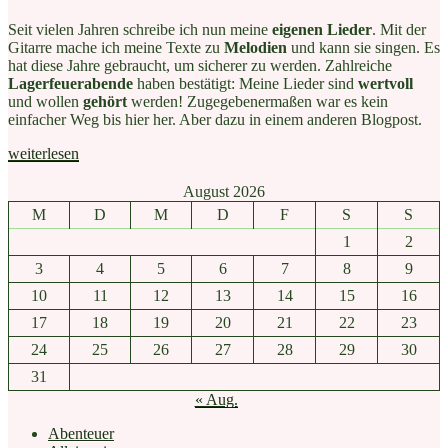
erster
offizieller
Seit vielen Jahren schreibe ich nun meine
eigenen Lieder
. Mit der
Song!“
Gitarre mache ich meine Texte zu
Melodien
und kann sie singen. Es
hat diese Jahre gebraucht, um sicherer zu werden. Zahlreiche
Lagerfeuerabende
haben bestätigt: Meine Lieder sind
wertvoll
und wollen
gehört
werden! Zugegebenermaßen war es kein
einfacher Weg bis hier her. Aber dazu in einem anderen Blogpost.
„Wie
weiterlesen
produziere
ich
August 2026
Musik
M
D
M
D
F
S
S
im
1
2
Van?“
3
4
5
6
7
8
9
10
11
12
13
14
15
16
17
18
19
20
21
22
23
24
25
26
27
28
29
30
31
« Aug.
Abenteuer