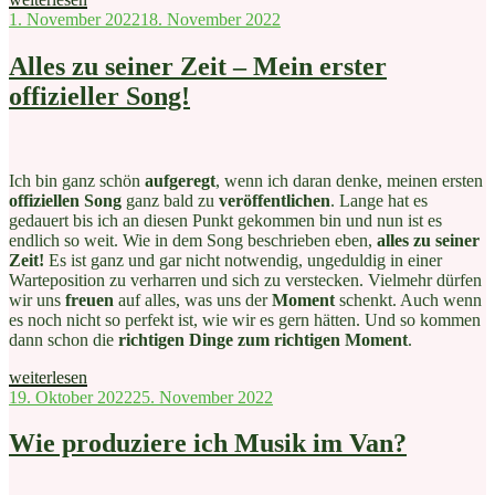
singen“
Veröffentlicht
1. November 2022
18. November 2022
am
Alles zu seiner Zeit – Mein erster
offizieller Song!
Ich bin ganz schön
aufgeregt
, wenn ich daran denke, meinen ersten
offiziellen Song
ganz bald zu
veröffentlichen
. Lange hat es
gedauert bis ich an diesen Punkt gekommen bin und nun ist es
endlich so weit. Wie in dem Song beschrieben eben,
alles zu seiner
Zeit!
Es ist ganz und gar nicht notwendig, ungeduldig in einer
Warteposition zu verharren und sich zu verstecken. Vielmehr dürfen
wir uns
freuen
auf alles, was uns der
Moment
schenkt. Auch wenn
es noch nicht so perfekt ist, wie wir es gern hätten. Und so kommen
dann schon die
richtigen Dinge zum richtigen Moment
.
„Alles
weiterlesen
zu
Veröffentlicht
19. Oktober 2022
25. November 2022
seiner
am
Zeit
Wie produziere ich Musik im Van?
–
Mein