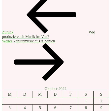
Beitrag
Zurück
Wie
produziere ich Musik im Van?
Nächster
Weiter
Vanlifemusik aus Albanien
Beitrag
Oktober 2022
M
D
M
D
F
S
S
1
2
3
4
5
6
7
8
9