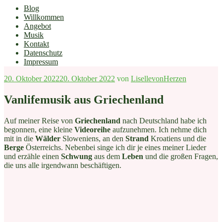
Blog
Willkommen
Angebot
Musik
Kontakt
Datenschutz
Impressum
Veröffentlicht
20. Oktober 2022
20. Oktober 2022
von
LisellevonHerzen
am
Vanlifemusik aus Griechenland
Auf meiner Reise von
Griechenland
nach Deutschland habe ich
begonnen, eine kleine
Videoreihe
aufzunehmen. Ich nehme dich
mit in die
Wälder
Sloweniens, an den
Strand
Kroatiens und die
Berge
Österreichs. Nebenbei singe ich dir je eines meiner Lieder
und erzähle einen
Schwung
aus dem
Leben
und die großen Fragen,
die uns alle irgendwann beschäftigen.